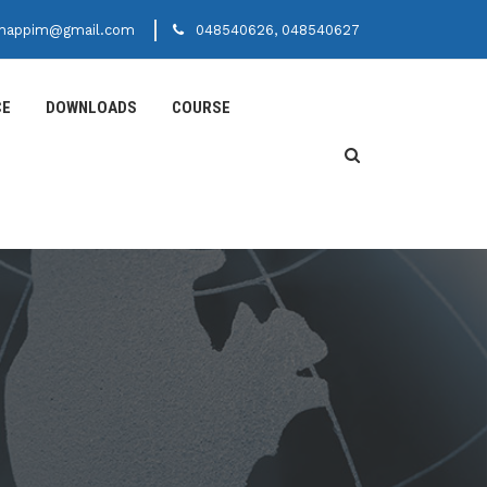
happim@gmail.com
048540626, 048540627
CE
DOWNLOADS
COURSE