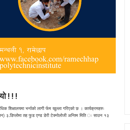
यो ! ! !
क शिक्षालयमा भर्नाको लागी र्फम खुल्ला गरिएको छ । कार्यक्रमहरुः
िज्ञान) ३.डिप्लोमा तह फुड एण्ड डेरी टेक्नोलोजी अन्तिम मिति ः साउन १३